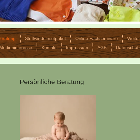
Beratung
Stoffwindelmietpaket
Online Fachseminare
Weite
Medieninteresse
Kontakt
Impressum
AGB
Datenschut
Persönliche Beratung